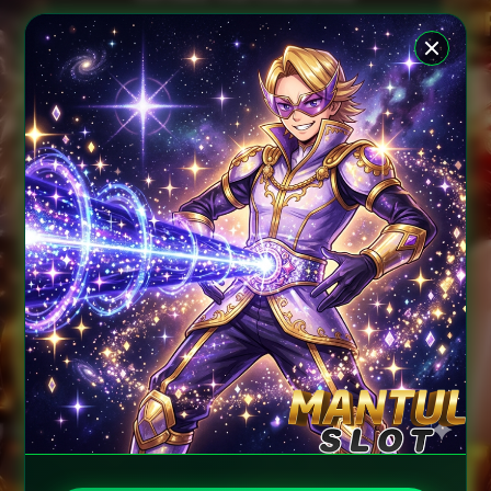
MANTULSLOT
Wishlist
item added to your cart
MANTULSLOT: AGEN
SLOT GACOR ANTI
RUNGKAD | GARANSI
PECAH PERKALIAN
MANTUL SLOT
Rp 10.000
delivery option detail
delivery city
jakarta
delivery date
24/03/2025