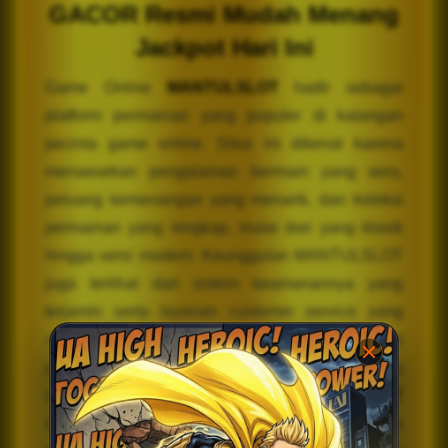
GACOR Resmi Mudah Menang
Jackpot Hari Ini
Game Online
MANTULSLOT
hadir sebagai
platform permainan yang populer di kalangan
pecinta game online. Situs ini dikenal karena
menawarkan pengalaman bermain yang seru,
peluang kemenangan yang menarik, dan koleksi
permainan yang lengkap, mulai dari yang klasik
hingga versi modern. Keunggulan MANTULSLOT
juga terlihat dari sistem keamanannya yang
terjamin serta layanan customer service yang
ramah dan profesional. Dukungan ini membuat
pemain merasa lebih nyaman, aman, dan tenang
saat bermain. Tidak heran jika
MANTUL SLOT
sering menjadi perbincangan di berbagai media