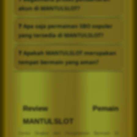
menawarkan pengalaman bermain yang
game online karena menyediakan
akun di MANTULSLOT?
nyaman dengan sistem keamanan yang
berbagai pilihan permainan yang beragam,
dirancang untuk melindungi data para
mulai dari game klasik hingga game
Untuk membuat akun di MANTULSLOT
❓ Apa saja permainan SBO sopuler
penggunanya.
modern. Hal ini membuat situs tersebut
caranya cukup sederhana. Anda hanya
yang tersedia di MANTULSLOT?
menjadi salah satu tempat favorit bagi
perlu membuka halaman pendaftaran,
banyak pemain untuk menikmati
kemudian mengisi formulir registrasi
MANTULSLOT menyediakan berbagai
❓ Apakah MANTULSLOT merupakan
permainan online.
dengan data yang benar dan lengkap.
pilihan permainan SBOBET yang cukup
tempat bermain yang aman?
Setelah itu, lakukan proses verifikasi agar
populer di kalangan pemain, seperti
akun dapat digunakan.
Mahjong Ways, MJ Super Scatter, Gates of
MANTULSLOT dilengkapi dengan sistem
Olympus 1000, Treasures of Aztec, serta
keamanan yang dirancang untuk menjaga
beberapa game lainnya yang sering
perlindungan data pengguna. Dengan
dimainkan.
adanya sistem tersebut, para pemain
Review Pemain
dapat menikmati permainan secara lebih
nyaman.
MANTULSLOT
Cerita Singkat dari Pengalaman Bermain Di