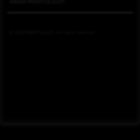
About MANTULSLOT
© 2025
MANTULSLOT
. All rights reserved.
Indonesia / Bahasa Indonesia
Ingin Tetap Terhubung?
Privasi
Legal
Peta Situs