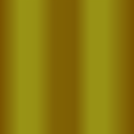
Skip
to
content