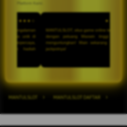
Platform Kami.
★★★★☆
Orvyn_Skye
★★★★★
 pengalaman
MANTULSLOT, situs game online terpercaya
bonus unik di
dengan peluang Maxwin tinggi & RTP
us terpercaya,
menguntungkan! Main sekarang dan raih
 dan hadiah
jackpotnya!
MANTULSLOT
>
MANTULSLOT DAFTAR
>
MANTULSLOT LOGIN
Buka
Footer Navigation